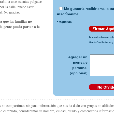
raño, a unas cuantas pulgadas
or la calle, puede estar
Me gustaría recibir emails ta
l. No gracias.
inscríbanme.
da que las familias no
* requerido
la gente pueda portar a la
Te mantendremos info
MamásConPoder.org
Agregar un
mensaje
personal
(opcional)
as no compartimos ninguna información que nos ha dado con grupos no afiliados 
do o cumplido, consideramos su nombre, ciudad, estado y comentarios informaci